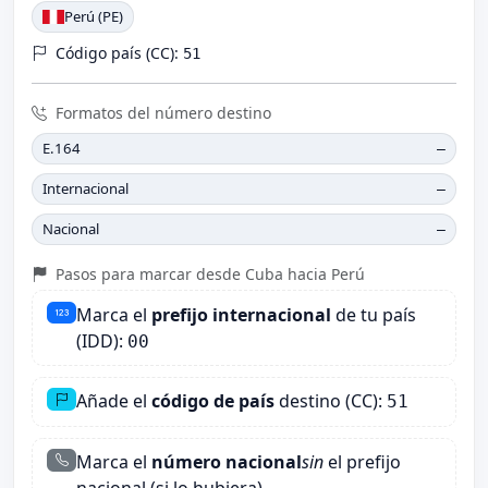
Perú (PE)
Código país (CC):
51
Formatos del número destino
E.164
—
Internacional
—
Nacional
—
Pasos para marcar desde Cuba hacia Perú
Marca el
prefijo internacional
de tu país
(IDD):
00
Añade el
código de país
destino (CC):
51
Marca el
número nacional
sin
el prefijo