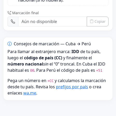
nacional (si lo hubiera).
Marcación final
Copiar
Consejos de marcación — Cuba → Perú
Para llamar al extranjero marca:
IDD
de tu país,
luego el
código de país (CC)
y finalmente el
número nacional
sin
el “0” troncal. En Cuba el IDD
habitual es
. Para Perú el código de país es
00
+51
Pega un número en
y calculamos la marcación
+CC
desde tu país. Revisa los
prefijos por país
o crea
enlaces
wa.me
.