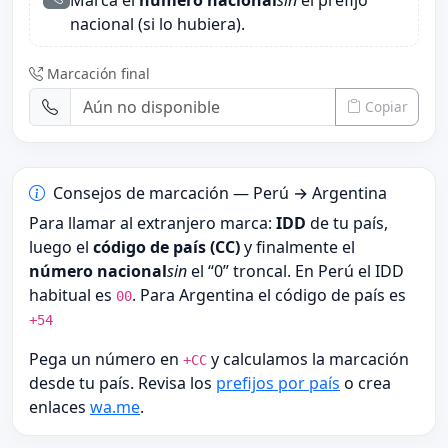
Marca el
número nacional
sin
el prefijo
nacional (si lo hubiera).
Marcación final
Copiar
Consejos de marcación — Perú → Argentina
Para llamar al extranjero marca:
IDD
de tu país,
luego el
código de país (CC)
y finalmente el
número nacional
sin
el “0” troncal. En Perú el IDD
habitual es
. Para Argentina el código de país es
00
+54
Pega un número en
y calculamos la marcación
+CC
desde tu país. Revisa los
prefijos por país
o crea
enlaces
wa.me
.