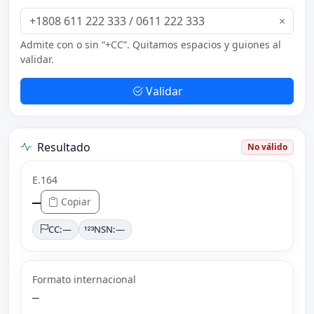
×
Admite con o sin “+CC”. Quitamos espacios y guiones al
validar.
Validar
Resultado
No válido
E.164
—
Copiar
CC:
—
NSN:
—
Formato internacional
—