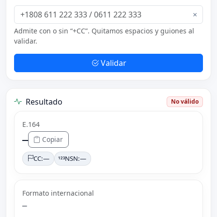
×
Admite con o sin “+CC”. Quitamos espacios y guiones al
validar.
Validar
Resultado
No válido
E.164
—
Copiar
CC:
—
NSN:
—
Formato internacional
—