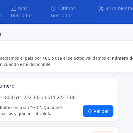
Más
Últimos
Herramienta
s
buscados
buscados
4
etectamos el país por
+CC
o usa el selector. Validamos el
número de
ón cuando esté disponible.
úmero
×
mite con o sin “+CC”. Quitamos
Validar
pacios y guiones al validar.