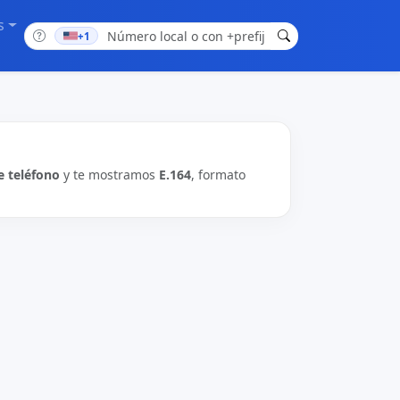
s
+1
 teléfono
y te mostramos
E.164
, formato