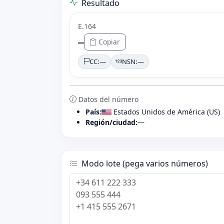
Resultado
E.164
—
Copiar
CC:
—
NSN:
—
Datos del número
País:
Estados Unidos de América (US)
Región/ciudad:
—
Modo lote (pega varios números)