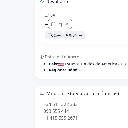
Resultado
E.164
—
Copiar
CC:
—
NSN:
—
Datos del número
País:
Estados Unidos de América (US)
Región/ciudad:
—
Modo lote (pega varios números)