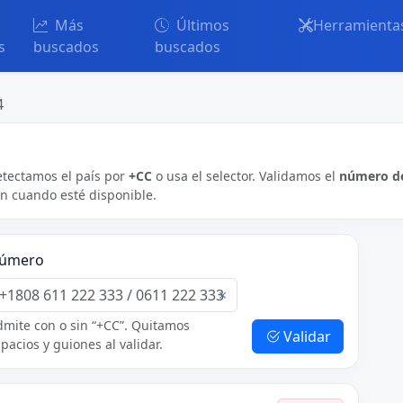
Más
Últimos
Herramienta
s
buscados
buscados
4
etectamos el país por
+CC
o usa el selector. Validamos el
número de
ón cuando esté disponible.
úmero
×
mite con o sin “+CC”. Quitamos
Validar
pacios y guiones al validar.