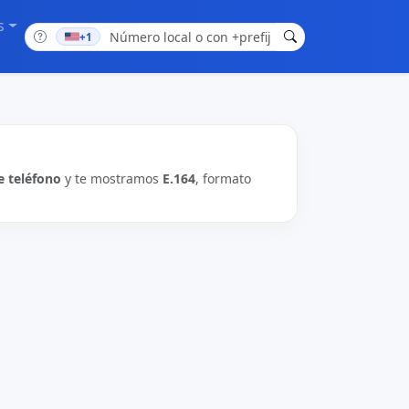
s
+1
 teléfono
y te mostramos
E.164
, formato