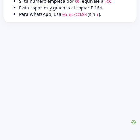
Si tu número empieza por
, equivale a
.
00
+CC
Evita espacios y guiones al copiar E.164.
Para WhatsApp, usa
(sin
).
wa.me/CCNSN
+