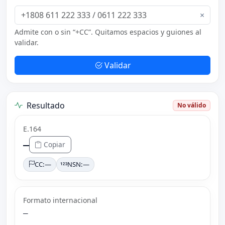
×
Admite con o sin “+CC”. Quitamos espacios y guiones al
validar.
Validar
Resultado
No válido
E.164
—
Copiar
CC:
—
NSN:
—
Formato internacional
—