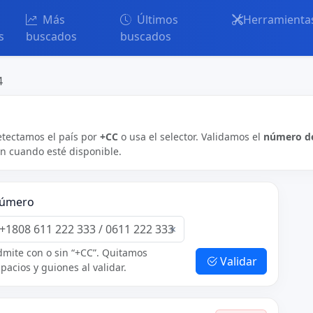
Más
Últimos
Herramienta
s
buscados
buscados
4
etectamos el país por
+CC
o usa el selector. Validamos el
número de
ón cuando esté disponible.
úmero
×
mite con o sin “+CC”. Quitamos
Validar
pacios y guiones al validar.