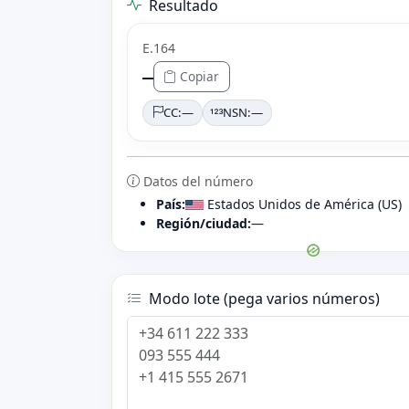
Resultado
E.164
—
Copiar
CC:
—
NSN:
—
Datos del número
País:
Estados Unidos de América (US)
Región/ciudad:
—
Modo lote (pega varios números)