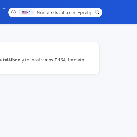
s
+1
 teléfono
y te mostramos
E.164
, formato