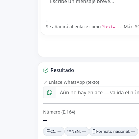
Se añadirá al enlace como
. Máx. 5
?text=...
Resultado
Enlace WhatsApp (texto)
Número (E.164)
—
CC: —
NSN: —
Formato nacional: —