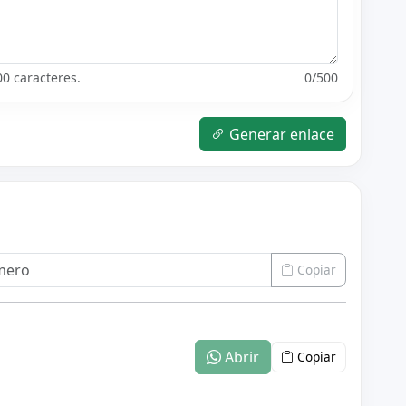
00 caracteres.
0
/500
Generar enlace
Copiar
Abrir
Copiar