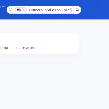
s
+1
damos el enlace
.
wa.me