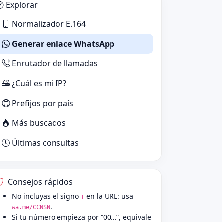
Explorar
Normalizador E.164
Generar enlace WhatsApp
Enrutador de llamadas
¿Cuál es mi IP?
Prefijos por país
Más buscados
Últimas consultas
Consejos rápidos
No incluyas el signo
en la URL: usa
+
.
wa.me/CCNSN
Si tu número empieza por “00…”, equivale