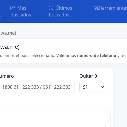
Más
Últimos
Herramienta
s
buscados
buscados
(wa.me)
(wa.me)
usamos el país seleccionado. Validamos
número de teléfono
y te 
úmero
Quitar 0