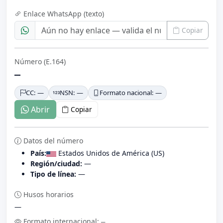
Enlace WhatsApp (texto)
Copiar
Número (E.164)
—
CC: —
NSN: —
Formato nacional: —
Abrir
Copiar
Datos del número
País:
Estados Unidos de América (US)
Región/ciudad:
—
Tipo de línea:
—
Husos horarios
—
Formato internacional:
—