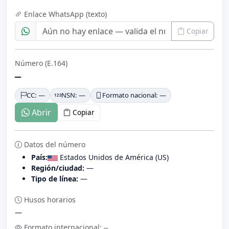
Enlace WhatsApp (texto)
Copiar
Número (E.164)
—
CC: —
NSN: —
Formato nacional: —
Abrir
Copiar
Datos del número
País:
Estados Unidos de América (US)
Región/ciudad:
—
Tipo de línea:
—
Husos horarios
—
Formato internacional:
—