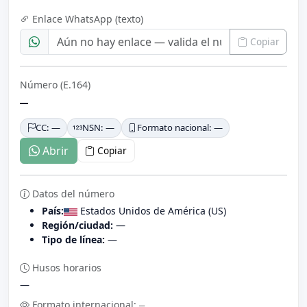
Enlace WhatsApp (texto)
Copiar
Número (E.164)
—
CC: —
NSN: —
Formato nacional: —
Abrir
Copiar
Datos del número
País:
Estados Unidos de América (US)
Región/ciudad:
—
Tipo de línea:
—
Husos horarios
—
Formato internacional:
—