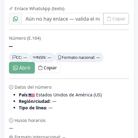
Enlace WhatsApp (texto)
Copiar
Número (E.164)
—
CC: —
NSN: —
Formato nacional: —
Abrir
Copiar
Datos del número
País:
Estados Unidos de América (US)
Región/ciudad:
—
Tipo de línea:
—
Husos horarios
—
Formato internacional:
—