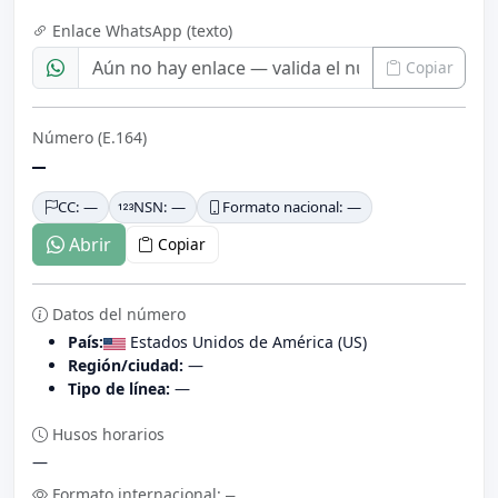
Enlace WhatsApp (texto)
Copiar
Número (E.164)
—
CC: —
NSN: —
Formato nacional: —
Abrir
Copiar
Datos del número
País:
Estados Unidos de América (US)
Región/ciudad:
—
Tipo de línea:
—
Husos horarios
—
Formato internacional:
—