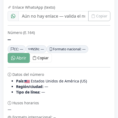
Enlace WhatsApp (texto)
Copiar
Número (E.164)
—
CC: —
NSN: —
Formato nacional: —
Abrir
Copiar
Datos del número
País:
Estados Unidos de América (US)
Región/ciudad:
—
Tipo de línea:
—
Husos horarios
—
Formato internacional:
—