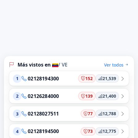
Más vistos en
/ VE
Ver todos
02128194300
152
21,539
1
02126284000
139
21,400
2
02128027511
77
12,788
3
02128194500
73
12,775
4