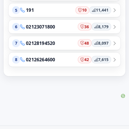
191
10
11,441
5
02123071800
36
8,179
6
02128194520
48
8,097
7
02126264600
42
7,615
8