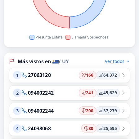
Más vistos en
/ UY
Ver todos
27063120
166
64,372
1
094002242
241
45,629
2
094002244
200
37,279
3
24038068
80
25,595
4