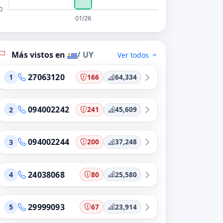
Más vistos en
/ UY
Ver todos
27063120
166
64,334
1
094002242
241
45,609
2
094002244
200
37,248
3
24038068
80
25,580
4
29999093
67
23,914
5