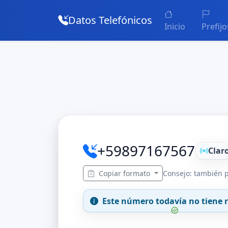
Datos Telefónicos
Inicio
Prefijo
+59897167567
Clar
Copiar formato
Consejo: también p
Este número todavía no tiene r