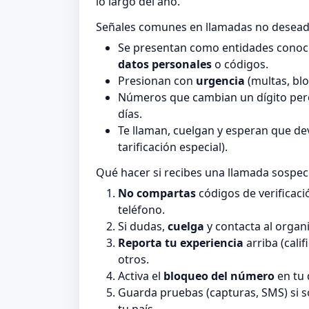
lo largo del año.
Señales comunes en llamadas no desea
Se presentan como entidades conocid
datos personales
o códigos.
Presionan con
urgencia
(multas, blo
Números que cambian un dígito pero
días.
Te llaman, cuelgan y esperan que de
tarificación especial).
Qué hacer si recibes una llamada sospe
No compartas
códigos de verificaci
teléfono.
Si dudas,
cuelga
y contacta al organi
Reporta tu experiencia
arriba (cali
otros.
Activa el
bloqueo del número
en tu 
Guarda pruebas (capturas, SMS) si 
tu país.