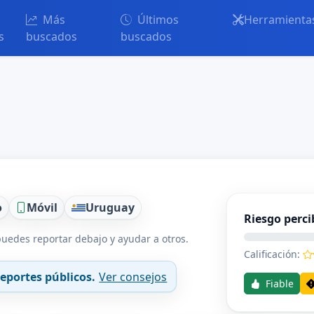
Más
Últimos
Herramienta
s
buscados
buscados
o
Móvil
Uruguay
Riesgo perci
uedes reportar debajo y ayudar a otros.
Calificación:
eportes públicos.
Ver consejos
Fiable