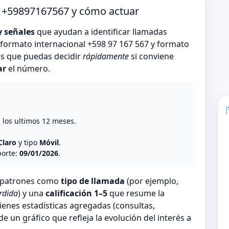
o +59897167567 y cómo actuar
y señales
que ayudan a identificar llamadas
formato internacional +598 97 167 567 y formato
es que puedas decidir
rápidamente
si conviene
ar
el número.
o
n los ultimos 12 meses.
Claro
y tipo
Móvil
.
porte:
09/01/2026
.
n patrones como
tipo de llamada
(por ejemplo,
rdida
) y una
calificación 1–5
que resume la
ienes estadísticas agregadas (consultas,
 un gráfico que refleja la evolución del interés a