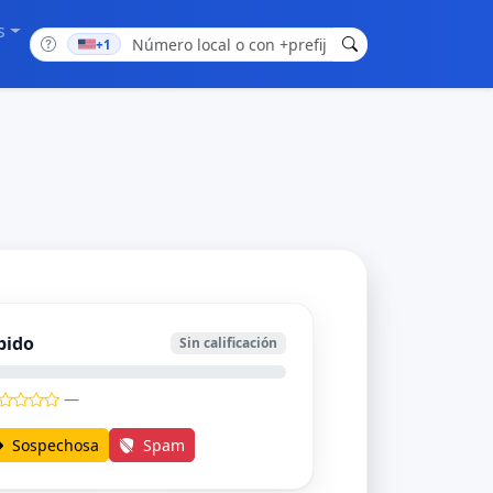
s
+1
bido
Sin calificación
—
Sospechosa
Spam