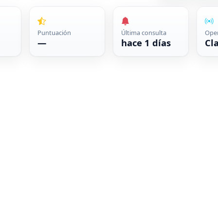
Puntuación
Última consulta
Ope
—
hace 1 días
Cl