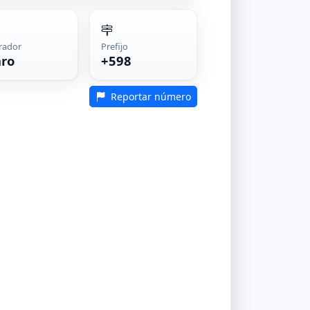
rador
Prefijo
aro
+598
Reportar número