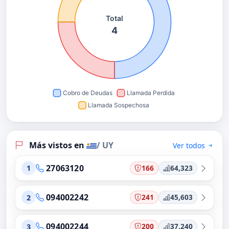
Más vistos en
/ UY
Ver todos
27063120
166
64,323
1
094002242
241
45,603
2
094002244
200
37,240
3