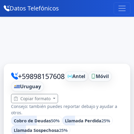
Datos Telefónicos
+59898157608
Antel
Móvil
Uruguay
Copiar formato
Consejo: también puedes reportar debajo y ayudar a
otros.
Cobro de Deudas
50%
Llamada Perdida
25%
Llamada Sospechosa
25%