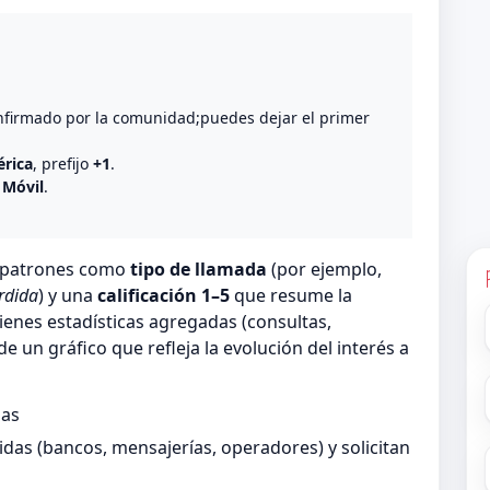
o
nfirmado por la comunidad;puedes dejar el primer
rica
, prefijo
+1
.
 Móvil
.
n patrones como
tipo de llamada
(por ejemplo,
rdida
) y una
calificación 1–5
que resume la
ienes estadísticas agregadas (consultas,
 un gráfico que refleja la evolución del interés a
das
as (bancos, mensajerías, operadores) y solicitan