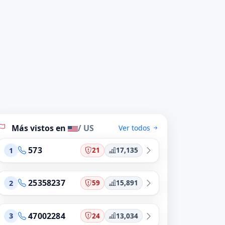
Más vistos en
/ US
Ver todos
573
21
17,135
1
25358237
59
15,891
2
47002284
24
13,034
3