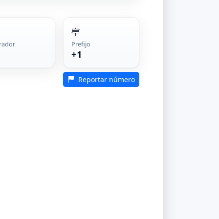
rador
Prefijo
+1
Reportar número