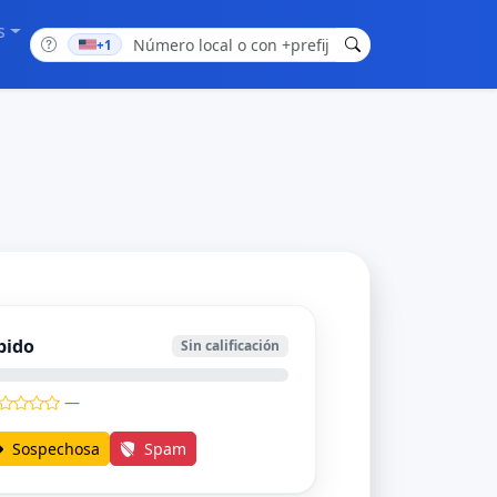
s
+1
bido
Sin calificación
—
Sospechosa
Spam