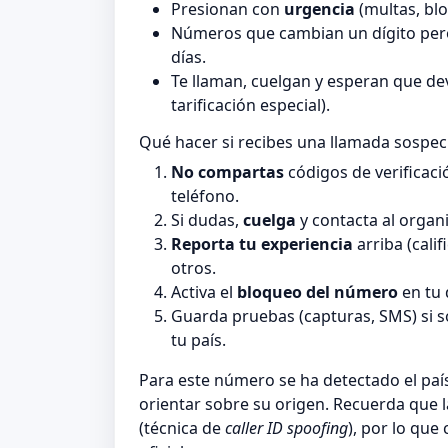
Presionan con
urgencia
(multas, blo
Números que cambian un dígito pero
días.
Te llaman, cuelgan y esperan que de
tarificación especial).
Qué hacer si recibes una llamada sospe
No compartas
códigos de verificaci
teléfono.
Si dudas,
cuelga
y contacta al organi
Reporta tu experiencia
arriba (cali
otros.
Activa el
bloqueo del número
en tu 
Guarda pruebas (capturas, SMS) si 
tu país.
Para este número se ha detectado el pa
orientar sobre su origen. Recuerda que 
(técnica de
caller ID spoofing
), por lo que