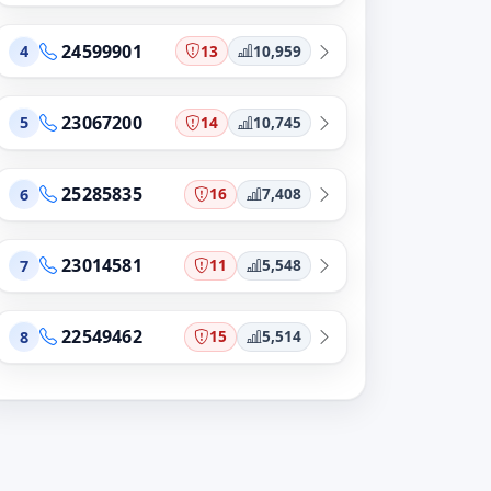
24599901
13
10,959
4
23067200
14
10,745
5
25285835
16
7,408
6
23014581
11
5,548
7
22549462
15
5,514
8