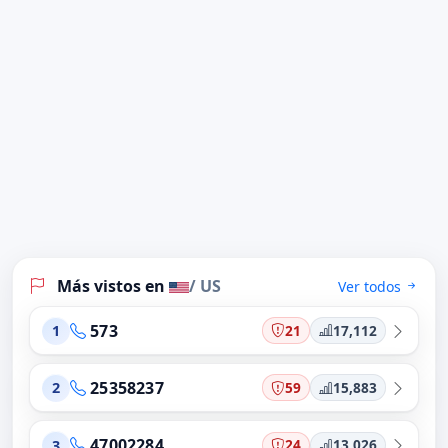
Más vistos en
/ US
Ver todos
573
21
17,112
1
25358237
59
15,883
2
47002284
24
13,026
3