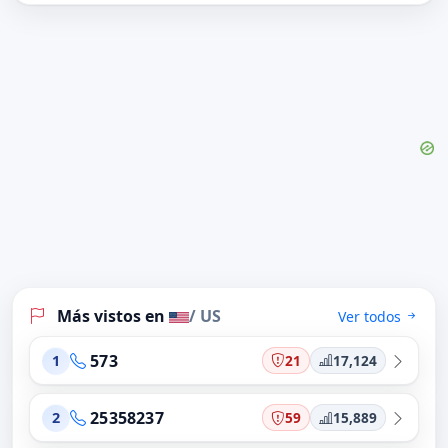
Más vistos en
/ US
Ver todos
573
21
17,124
1
25358237
59
15,889
2