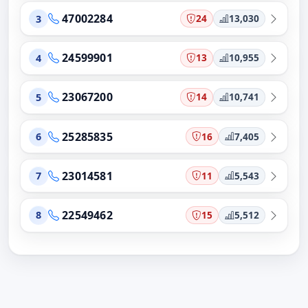
47002284
24
13,030
3
24599901
13
10,955
4
23067200
14
10,741
5
25285835
16
7,405
6
23014581
11
5,543
7
22549462
15
5,512
8