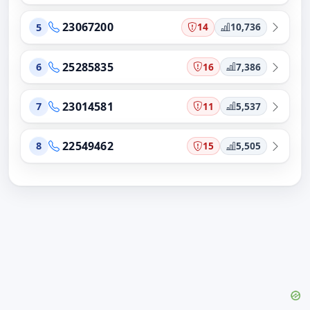
23067200
14
10,736
5
25285835
16
7,386
6
23014581
11
5,537
7
22549462
15
5,505
8