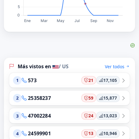
Más vistos en
/ US
Ver todos
573
21
17,105
1
25358237
59
15,877
2
47002284
24
13,023
3
24599901
13
10,946
4