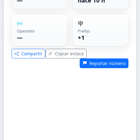
—
hace 10 h
Operador
Prefijo
—
+1
Compartir
Copiar enlace
Reportar número