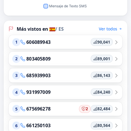
Más vistos en
/ ES
Ver todos
606089943
90,041
1
803405809
89,001
2
685939903
86,143
3
931997009
84,240
4
675696278
2
82,484
5
661250103
80,564
6