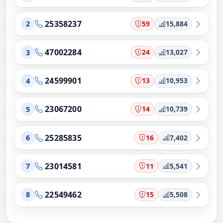
25358237
59
15,884
2
47002284
24
13,027
3
24599901
13
10,953
4
23067200
14
10,739
5
25285835
16
7,402
6
23014581
11
5,541
7
22549462
15
5,508
8