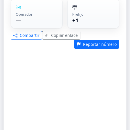
Operador
Prefijo
—
+1
Compartir
Copiar enlace
Reportar número