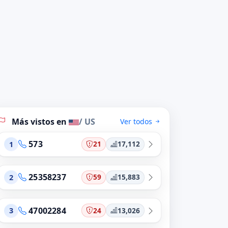
Más vistos en
/ US
Ver todos
573
21
17,112
1
25358237
59
15,883
2
47002284
24
13,026
3