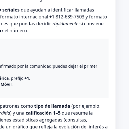
y señales
que ayudan a identificar llamadas
formato internacional +1 812-639-7503 y formato
vo es que puedas decidir
rápidamente
si conviene
ar
el número.
o
nfirmado por la comunidad;puedes dejar el primer
rica
, prefijo
+1
.
 Móvil
.
n patrones como
tipo de llamada
(por ejemplo,
rdida
) y una
calificación 1–5
que resume la
ienes estadísticas agregadas (consultas,
 un gráfico que refleja la evolución del interés a