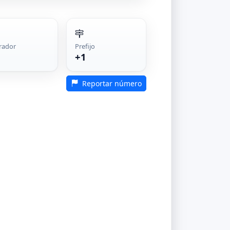
rador
Prefijo
+1
Reportar número