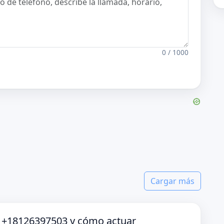
0 / 1000
Cargar más
o +18126397503 y cómo actuar