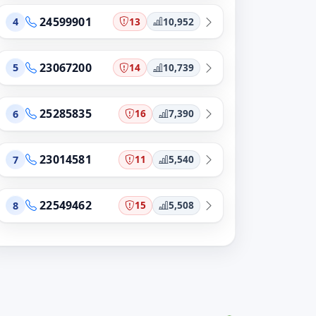
24599901
13
10,952
4
23067200
14
10,739
5
25285835
16
7,390
6
23014581
11
5,540
7
22549462
15
5,508
8