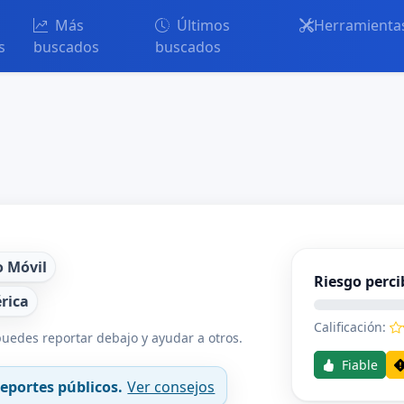
Más
Últimos
Herramienta
s
buscados
buscados
o Móvil
Riesgo perci
rica
Calificación:
uedes reportar debajo y ayudar a otros.
Fiable
eportes públicos.
Ver consejos