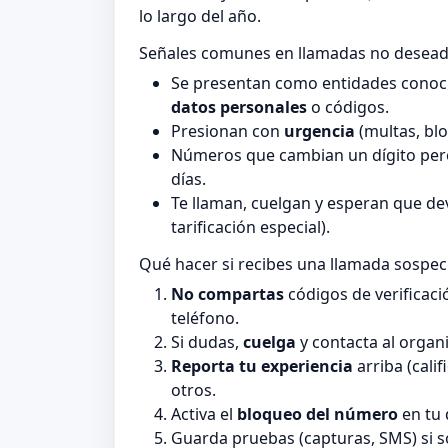
lo largo del año.
Señales comunes en llamadas no desea
Se presentan como entidades conocid
datos personales
o códigos.
Presionan con
urgencia
(multas, blo
Números que cambian un dígito pero
días.
Te llaman, cuelgan y esperan que de
tarificación especial).
Qué hacer si recibes una llamada sospe
No compartas
códigos de verificaci
teléfono.
Si dudas,
cuelga
y contacta al organi
Reporta tu experiencia
arriba (cali
otros.
Activa el
bloqueo del número
en tu 
Guarda pruebas (capturas, SMS) si 