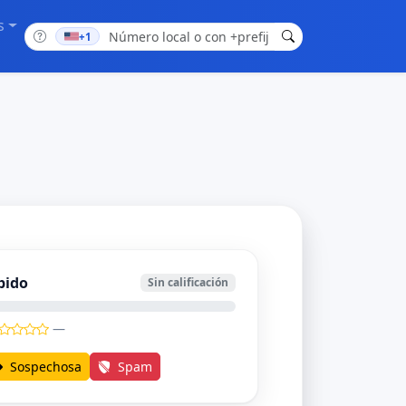
s
+1
bido
Sin calificación
—
Sospechosa
Spam