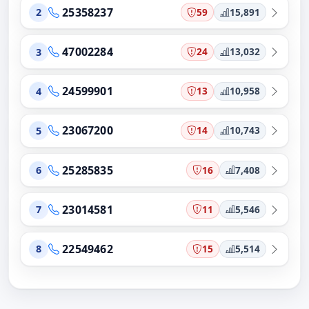
25358237
59
15,891
2
47002284
24
13,032
3
24599901
13
10,958
4
23067200
14
10,743
5
25285835
16
7,408
6
23014581
11
5,546
7
22549462
15
5,514
8