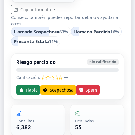
Copiar formato
Consejo: también puedes reportar debajo y ayudar a
otros.
Llamada Sospechosa
63%
Llamada Perdida
16%
Presunta Estafa
14%
Riesgo percibido
Sin calificación
Calificación:
—
Fiable
Sospechosa
Spam
Consultas
Denuncias
6,382
55