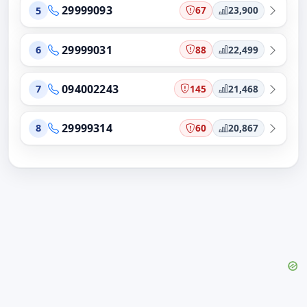
29999093
67
23,900
5
29999031
88
22,499
6
094002243
145
21,468
7
29999314
60
20,867
8