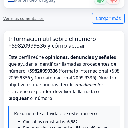
Montevideo, Uruguay
0
0
Cargar más
Ver más comentarios
Información útil sobre el número
+59820999336 y cómo actuar
Este perfil reúne
opiniones, denuncias y señales
que ayudan a identificar llamadas procedentes del
número
+59820999336
(formato internacional +598
2099 9336 y formato nacional 2099 9336). Nuestro
objetivo es que puedas decidir
rápidamente
si
conviene responder, devolver la llamada o
bloquear
el número.
Resumen de actividad de este numero
Consultas registradas:
6,382
.
Reportes de la comunidad:
55
, con 49 en los