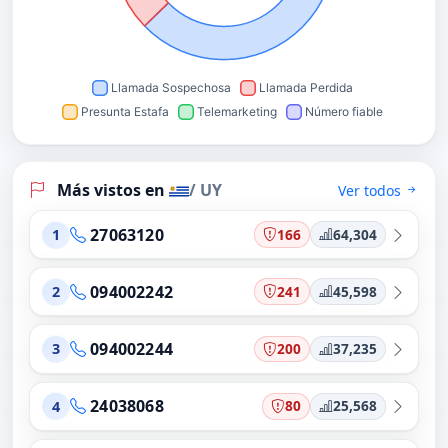
Más vistos en
/ UY
Ver todos
27063120
166
64,304
1
094002242
241
45,598
2
094002244
200
37,235
3
24038068
80
25,568
4