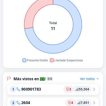
Más vistos en
/ BR
Ver todos
900901783
2
55,504
1
2604
4
7,851
2