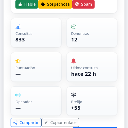
Fiable
Sospechosa
Spam
Consultas
Denuncias
833
12
Puntuación
Última consulta
—
hace 22 h
Operador
Prefijo
—
+55
Compartir
Copiar enlace