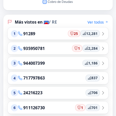
Más vistos en
/ RE
Ver todos
91289
25
12,281
1
935950781
1
2,284
2
944007399
1,186
3
717797863
837
4
24216223
706
5
911126730
1
701
6