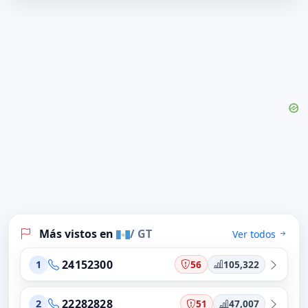
Más vistos en
/ GT
Ver todos
24152300
56
105,322
1
22282828
51
47,007
2