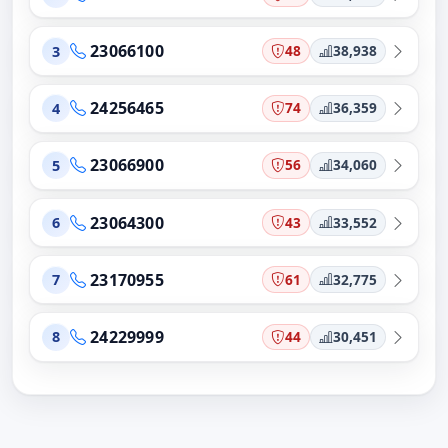
23066100
48
38,938
3
24256465
74
36,359
4
23066900
56
34,060
5
23064300
43
33,552
6
23170955
61
32,775
7
24229999
44
30,451
8