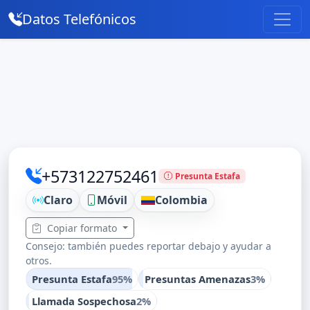
Datos Telefónicos
+573122752461
Presunta Estafa
Claro
Móvil
Colombia
Copiar formato
Consejo: también puedes reportar debajo y ayudar a
otros.
Presunta Estafa
95%
Presuntas Amenazas
3%
Llamada Sospechosa
2%