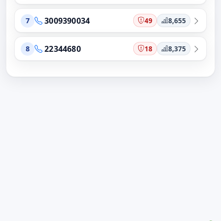
3009390034
49
8,655
7
22344680
18
8,375
8