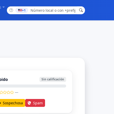
s
+1
bido
Sin calificación
—
Sospechosa
Spam