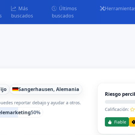
Más
Últimos
Herramienta
s
buscados
buscados
Fijo
Sangerhausen, Alemania
Riesgo perci
uedes reportar debajo y ayudar a otros.
Calificación:
elemarketing
50%
Fiable