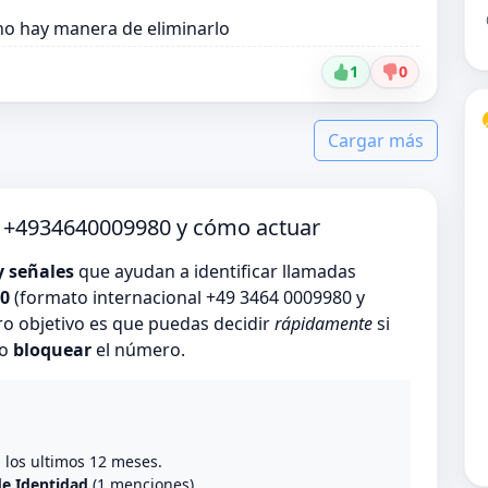
 no hay manera de eliminarlo
1
0
Cargar más
o +4934640009980 y cómo actuar
y señales
que ayudan a identificar llamadas
0
(formato internacional +49 3464 0009980 y
o objetivo es que puedas decidir
rápidamente
si
 o
bloquear
el número.
o
n los ultimos 12 meses.
de Identidad
(1 menciones).