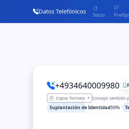
Datos Telefónicos
Inicio
Prefijo
+4934640009980
Copiar formato
Consejo: también p
Suplantación de Identidad
50%
T