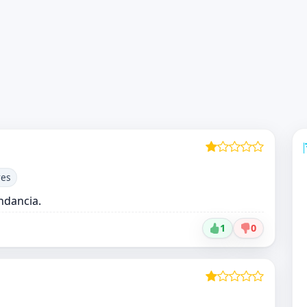
res
ndancia.
1
0