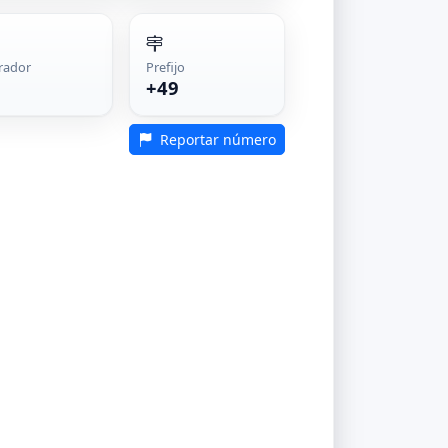
rador
Prefijo
+49
Reportar número