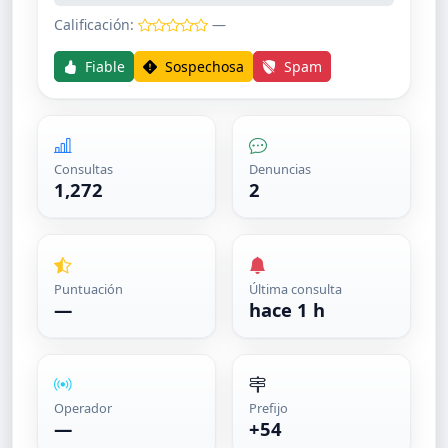
Calificación:
—
Fiable
Sospechosa
Spam
Consultas
Denuncias
1,272
2
Puntuación
Última consulta
—
hace 1 h
Operador
Prefijo
—
+54