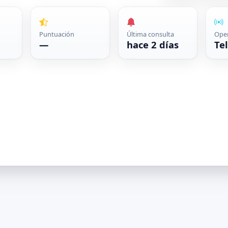
Puntuación
Última consulta
Ope
—
hace 2 días
Te