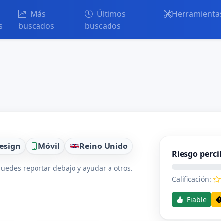
Más
Últimos
Herramienta
s
buscados
buscados
lesign
Móvil
Reino Unido
Riesgo perci
uedes reportar debajo y ayudar a otros.
Calificación:
Fiable