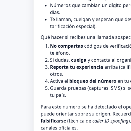
Números que cambian un dígito pero
días.
Te llaman, cuelgan y esperan que de
tarificación especial).
Qué hacer si recibes una llamada sospe
No compartas
códigos de verificaci
teléfono.
Si dudas,
cuelga
y contacta al organi
Reporta tu experiencia
arriba (cali
otros.
Activa el
bloqueo del número
en tu 
Guarda pruebas (capturas, SMS) si 
tu país.
Para este número se ha detectado el o
puede orientar sobre su origen. Recuerd
falsificarse
(técnica de
caller ID spoofing
)
canales oficiales.