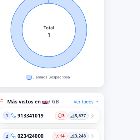
Más vistos en
/ GB
Ver todos
913341019
3
3,577
1
023424000
14
3,248
2