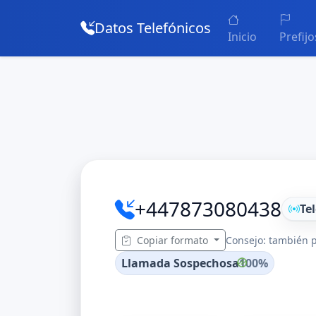
Datos Telefónicos
Inicio
Prefijo
+447873080438
Te
Copiar formato
Consejo: también p
Llamada Sospechosa
100%