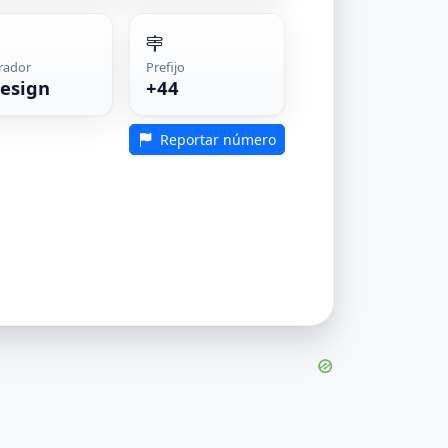
rador
Prefijo
lesign
+44
Reportar número