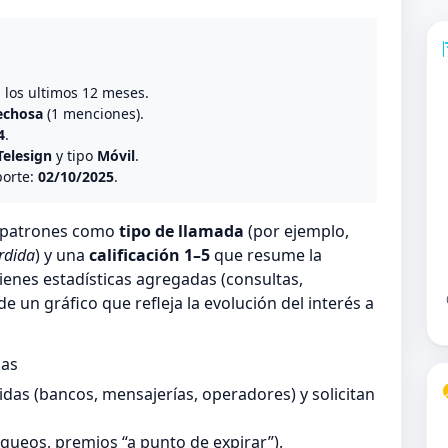
o
n los ultimos 12 meses.
echosa
(1 menciones).
4
.
Telesign
y tipo
Móvil
.
porte:
02/10/2025
.
n patrones como
tipo de llamada
(por ejemplo,
rdida
) y una
calificación 1–5
que resume la
ienes estadísticas agregadas (consultas,
 un gráfico que refleja la evolución del interés a
das
as (bancos, mensajerías, operadores) y solicitan
queos, premios “a punto de expirar”).