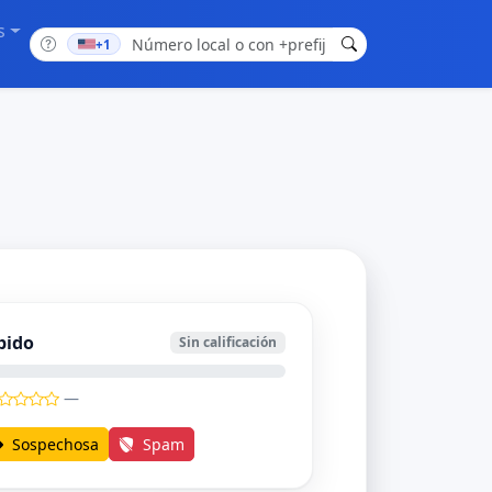
s
+1
bido
Sin calificación
—
Sospechosa
Spam