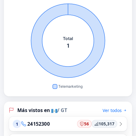
Más vistos en
/ GT
Ver todos
24152300
56
105,317
1