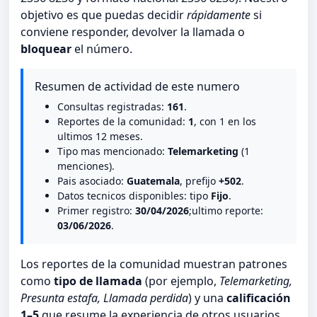
objetivo es que puedas decidir
rápidamente
si
conviene responder, devolver la llamada o
bloquear
el número.
Resumen de actividad de este numero
Consultas registradas:
161
.
Reportes de la comunidad:
1
, con 1 en los
ultimos 12 meses.
Tipo mas mencionado:
Telemarketing
(1
menciones).
Pais asociado:
Guatemala
, prefijo
+502
.
Datos tecnicos disponibles: tipo
Fijo
.
Primer registro:
30/04/2026
;ultimo reporte:
03/06/2026
.
Los reportes de la comunidad muestran patrones
como
tipo de llamada
(por ejemplo,
Telemarketing,
Presunta estafa, Llamada perdida
) y una
calificación
1–5
que resume la experiencia de otros usuarios.