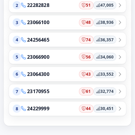
22282828
51
47,005
2
23066100
48
38,936
3
24256465
74
36,357
4
23066900
56
34,060
5
23064300
43
33,552
6
23170955
61
32,774
7
24229999
44
30,451
8