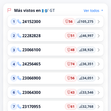
Más vistos en
/ GT
Ver todos
24152300
56
105,275
1
22282828
51
46,997
2
23066100
48
38,926
3
24256465
74
36,351
4
23066900
56
34,051
5
23064300
43
33,546
6
23170955
61
32,768
7