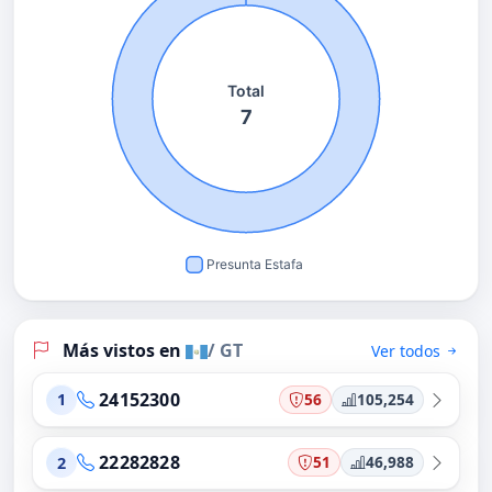
Más vistos en
/ GT
Ver todos
24152300
56
105,254
1
22282828
51
46,988
2