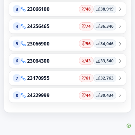
23066100
48
38,919
3
24256465
74
36,346
4
23066900
56
34,046
5
23064300
43
33,540
6
23170955
61
32,763
7
24229999
44
30,434
8