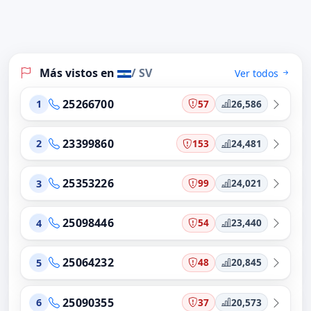
Más vistos en
/ SV
Ver todos
25266700
57
26,586
1
23399860
153
24,481
2
25353226
99
24,021
3
25098446
54
23,440
4
25064232
48
20,845
5
25090355
37
20,573
6