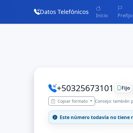
Datos Telefónicos
Inicio
Prefijo
+50325673101
Fijo
Copiar formato
Consejo: también p
Este número todavía no tiene r