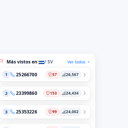
Más vistos en
/ SV
Ver todos
25266700
57
26,567
1
23399860
153
24,434
2
25353226
99
24,002
3