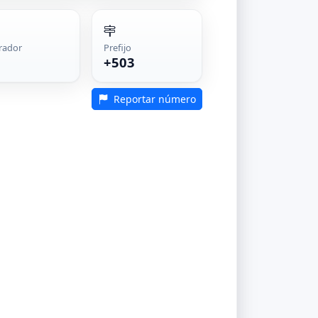
rador
Prefijo
+503
Reportar número