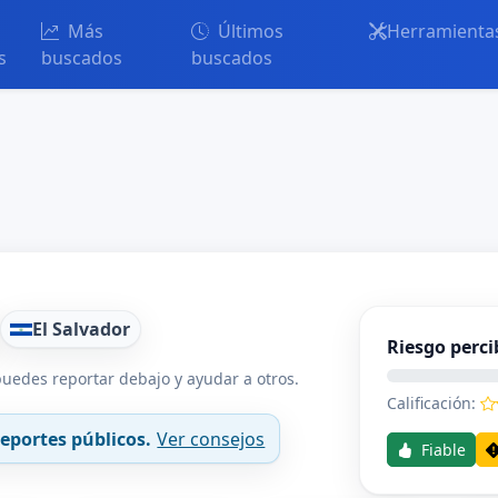
Más
Últimos
Herramienta
s
buscados
buscados
El Salvador
Riesgo perci
uedes reportar debajo y ayudar a otros.
Calificación:
eportes públicos.
Ver consejos
Fiable