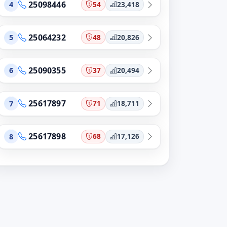
25098446
54
23,418
4
25064232
48
20,826
5
25090355
37
20,494
6
25617897
71
18,711
7
25617898
68
17,126
8