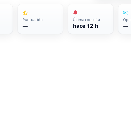
Puntuación
Última consulta
Ope
—
hace 12 h
—