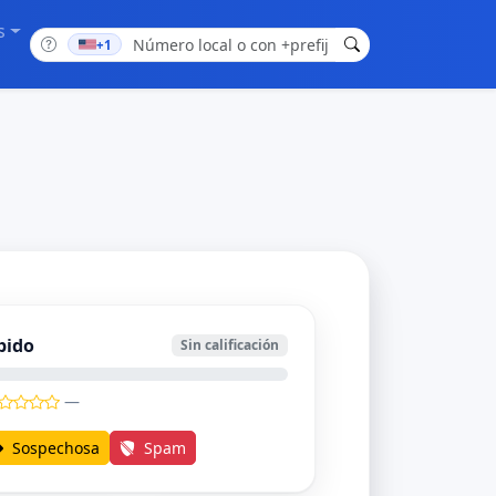
s
+1
bido
Sin calificación
—
Sospechosa
Spam