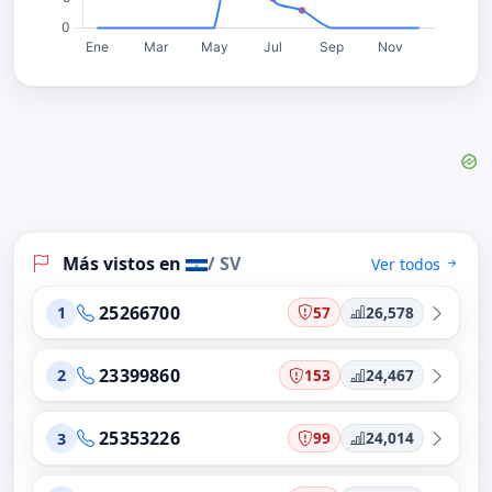
Más vistos en
/ SV
Ver todos
25266700
57
26,578
1
23399860
153
24,467
2
25353226
99
24,014
3