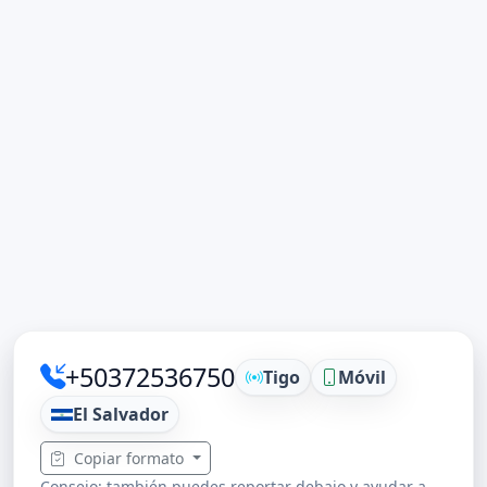
+50372536750
Tigo
Móvil
El Salvador
Copiar formato
Consejo: también puedes reportar debajo y ayudar a