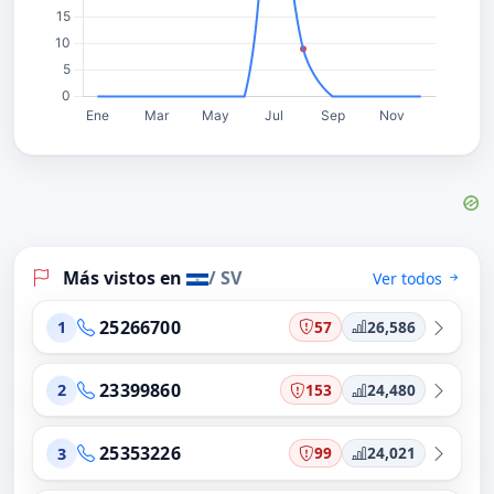
Más vistos en
/ SV
Ver todos
25266700
57
26,586
1
23399860
153
24,480
2
25353226
99
24,021
3