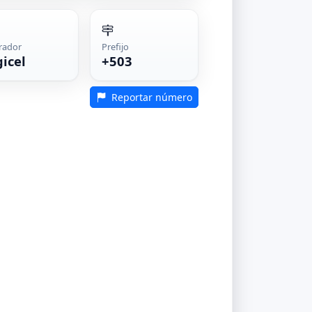
rador
Prefijo
gicel
+503
Reportar número