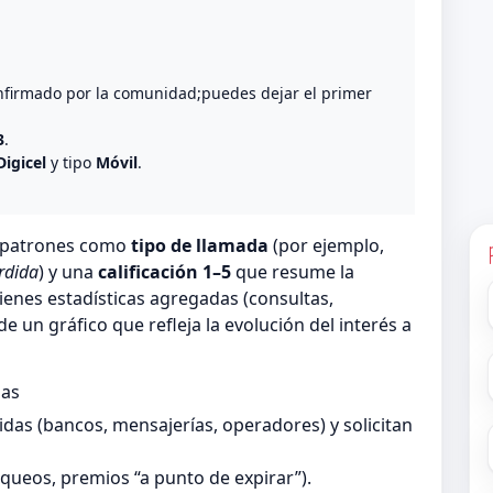
o
nfirmado por la comunidad;puedes dejar el primer
3
.
Digicel
y tipo
Móvil
.
n patrones como
tipo de llamada
(por ejemplo,
rdida
) y una
calificación 1–5
que resume la
ienes estadísticas agregadas (consultas,
 un gráfico que refleja la evolución del interés a
das
as (bancos, mensajerías, operadores) y solicitan
queos, premios “a punto de expirar”).