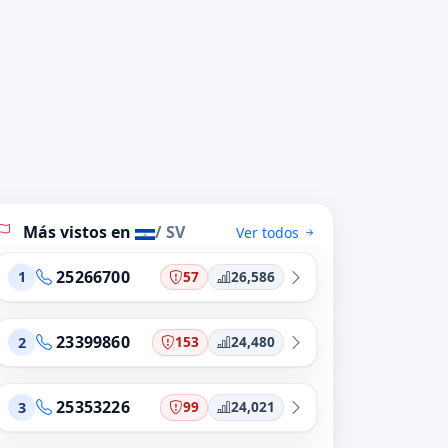
Más vistos en
/ SV
Ver todos
25266700
57
26,586
1
23399860
153
24,480
2
25353226
99
24,021
3