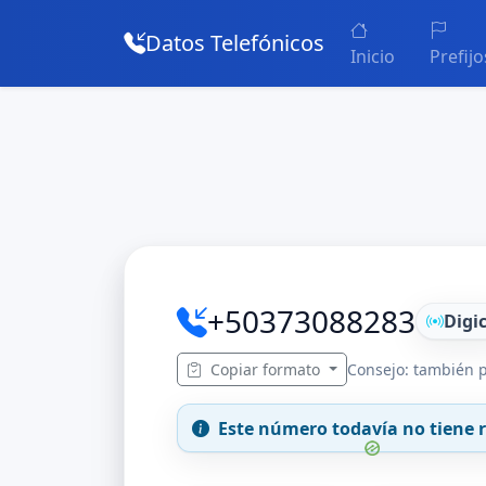
Datos Telefónicos
Inicio
Prefijo
+50373088283
Digic
Copiar formato
Consejo: también p
Este número todavía no tiene r