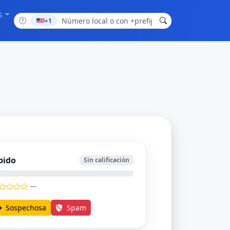
s
+1
bido
Sin calificación
—
Sospechosa
Spam