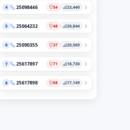
25098446
54
23,440
4
25064232
48
20,844
5
25090355
37
20,569
6
25617897
71
18,730
7
25617898
68
17,149
8