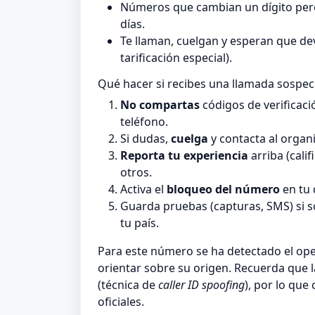
Números que cambian un dígito pero
días.
Te llaman, cuelgan y esperan que de
tarificación especial).
Qué hacer si recibes una llamada sospe
No compartas
códigos de verificaci
teléfono.
Si dudas,
cuelga
y contacta al organi
Reporta tu experiencia
arriba (cali
otros.
Activa el
bloqueo del número
en tu 
Guarda pruebas (capturas, SMS) si 
tu país.
Para este número se ha detectado el o
orientar sobre su origen. Recuerda que 
(técnica de
caller ID spoofing
), por lo que
oficiales.