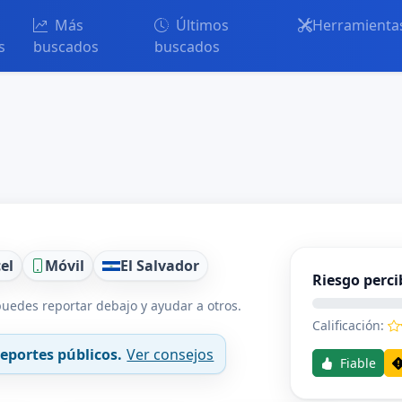
Más
Últimos
Herramienta
s
buscados
buscados
el
Móvil
El Salvador
Riesgo perci
uedes reportar debajo y ayudar a otros.
Calificación:
eportes públicos.
Ver consejos
Fiable