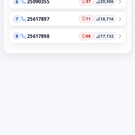
25090355
37
20,506
6
25617897
71
18,716
7
25617898
68
17,132
8