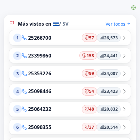
Más vistos en
/ SV
Ver todos
25266700
57
26,573
1
23399860
153
24,441
2
25353226
99
24,007
3
25098446
54
23,423
4
25064232
48
20,832
5
25090355
37
20,514
6