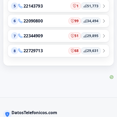
22143793
1
51,773
5
22090800
99
34,494
6
22344909
51
29,895
7
22729713
68
29,631
8
DatosTelefonicos.com