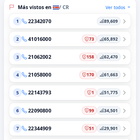
Más vistos en
/ CR
Ver todos
22342070
89,609
1
41016000
73
65,892
2
21062002
158
62,470
3
21058000
170
61,663
4
22143793
1
51,775
5
22090800
99
34,501
6
22344909
51
29,901
7