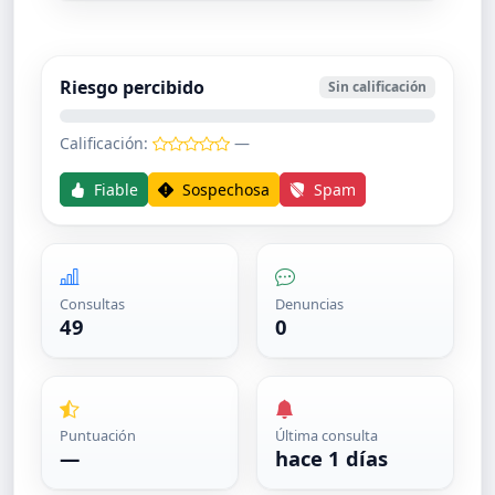
Riesgo percibido
Sin calificación
Calificación:
—
Fiable
Sospechosa
Spam
Consultas
Denuncias
49
0
Puntuación
Última consulta
—
hace 1 días