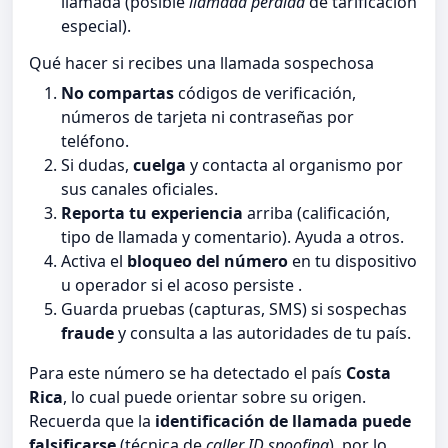
llamada (posible
llamada perdida
de tarificación
especial).
Qué hacer si recibes una llamada sospechosa
No compartas
códigos de verificación,
números de tarjeta ni contraseñas por
teléfono.
Si dudas,
cuelga
y contacta al organismo por
sus canales oficiales.
Reporta tu experiencia
arriba (calificación,
tipo de llamada y comentario). Ayuda a otros.
Activa el
bloqueo del número
en tu dispositivo
u operador si el acoso persiste .
Guarda pruebas (capturas, SMS) si sospechas
fraude
y consulta a las autoridades de tu país.
Para este número se ha detectado el país
Costa
Rica
, lo cual puede orientar sobre su origen.
Recuerda que la
identificación de llamada puede
falsificarse
(técnica de
caller ID spoofing
), por lo