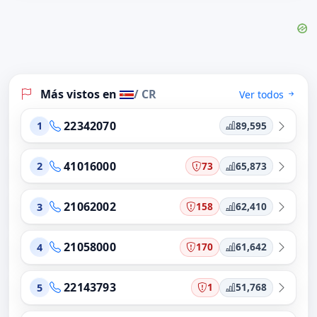
Más vistos en
/ CR
Ver todos
22342070
89,595
1
41016000
73
65,873
2
21062002
158
62,410
3
21058000
170
61,642
4
22143793
1
51,768
5