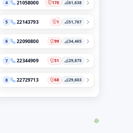
21058000
170
61,638
4
22143793
1
51,767
5
22090800
99
34,465
6
22344909
51
29,875
7
22729713
68
29,603
8