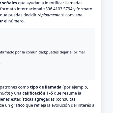
y señales
que ayudan a identificar llamadas
formato internacional +506 4103 5794 y formato
s que puedas decidir
rápidamente
si conviene
ar
el número.
o
nfirmado por la comunidad;puedes dejar el primer
.
n patrones como
tipo de llamada
(por ejemplo,
rdida
) y una
calificación 1–5
que resume la
ienes estadísticas agregadas (consultas,
 un gráfico que refleja la evolución del interés a