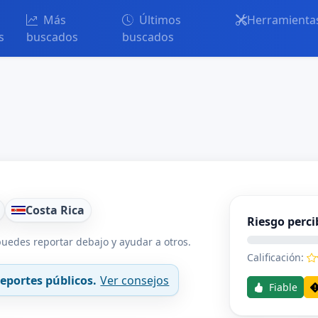
Más
Últimos
Herramienta
s
buscados
buscados
Costa Rica
Riesgo perci
uedes reportar debajo y ayudar a otros.
Calificación:
eportes públicos.
Ver consejos
Fiable