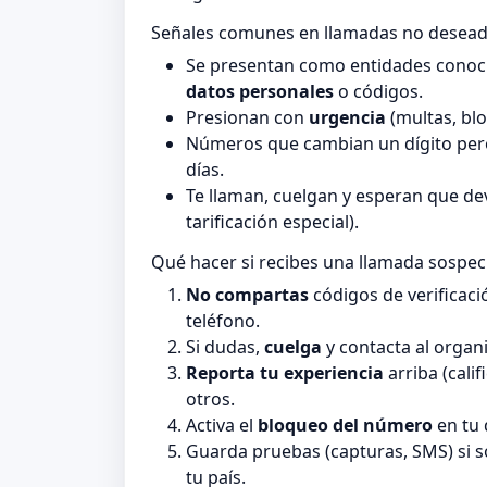
Señales comunes en llamadas no desea
Se presentan como entidades conocid
datos personales
o códigos.
Presionan con
urgencia
(multas, blo
Números que cambian un dígito pero
días.
Te llaman, cuelgan y esperan que de
tarificación especial).
Qué hacer si recibes una llamada sospe
No compartas
códigos de verificaci
teléfono.
Si dudas,
cuelga
y contacta al organi
Reporta tu experiencia
arriba (cali
otros.
Activa el
bloqueo del número
en tu 
Guarda pruebas (capturas, SMS) si 
tu país.