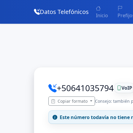
Datos Telefónicos
Inicio
Prefijo
+50641035794
VoIP
Copiar formato
Consejo: también p
Este número todavía no tiene r