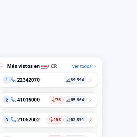
Más vistos en
/ CR
Ver todos
22342070
89,594
1
41016000
73
65,864
2
21062002
158
62,391
3