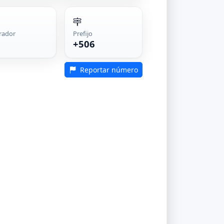
rador
Prefijo
+506
Reportar número