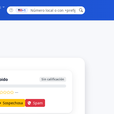
s
+1
bido
Sin calificación
—
Sospechosa
Spam