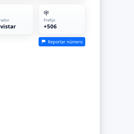
rador
Prefijo
vistar
+506
Reportar número