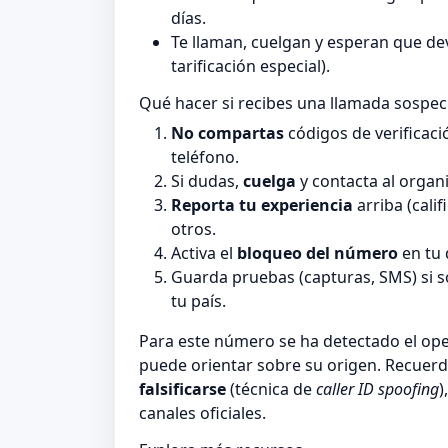
días.
Te llaman, cuelgan y esperan que de
tarificación especial).
Qué hacer si recibes una llamada sospe
No compartas
códigos de verificaci
teléfono.
Si dudas,
cuelga
y contacta al organi
Reporta tu experiencia
arriba (cali
otros.
Activa el
bloqueo del número
en tu 
Guarda pruebas (capturas, SMS) si 
tu país.
Para este número se ha detectado el o
puede orientar sobre su origen. Recuerd
falsificarse
(técnica de
caller ID spoofing
)
canales oficiales.