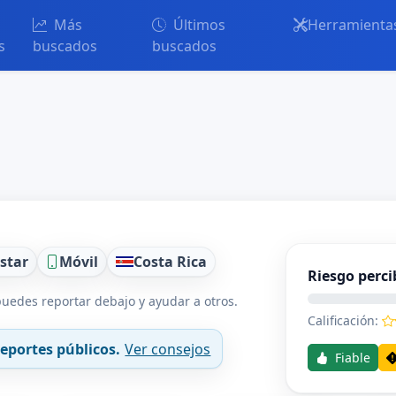
Más
Últimos
Herramienta
s
buscados
buscados
star
Móvil
Costa Rica
Riesgo perci
uedes reportar debajo y ayudar a otros.
Calificación:
eportes públicos.
Ver consejos
Fiable