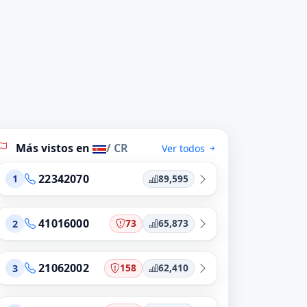
Más vistos en
/ CR
Ver todos
22342070
89,595
1
41016000
73
65,873
2
21062002
158
62,410
3