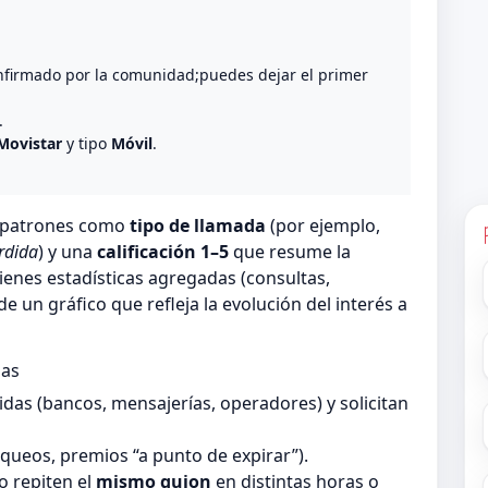
nfirmado por la comunidad;puedes dejar el primer
.
Movistar
y tipo
Móvil
.
n patrones como
tipo de llamada
(por ejemplo,
rdida
) y una
calificación 1–5
que resume la
ienes estadísticas agregadas (consultas,
 un gráfico que refleja la evolución del interés a
das
as (bancos, mensajerías, operadores) y solicitan
queos, premios “a punto de expirar”).
 repiten el
mismo guion
en distintas horas o