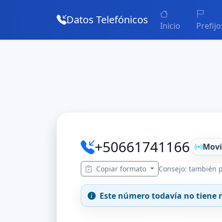
Datos Telefónicos
Inicio
Prefijo
+50661741166
Movi
Copiar formato
Consejo: también p
Este número todavía no tiene r