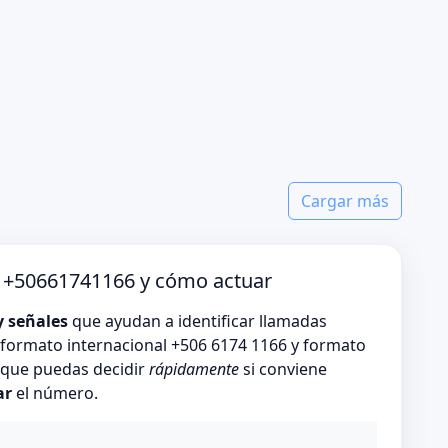
Cargar más
o +50661741166 y cómo actuar
y señales
que ayudan a identificar llamadas
formato internacional +506 6174 1166 y formato
s que puedas decidir
rápidamente
si conviene
ar
el número.
o