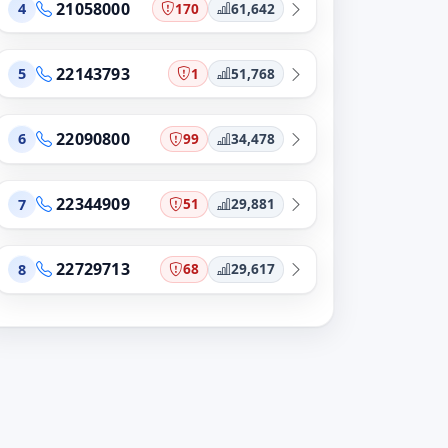
21058000
170
61,642
4
22143793
1
51,768
5
22090800
99
34,478
6
22344909
51
29,881
7
22729713
68
29,617
8