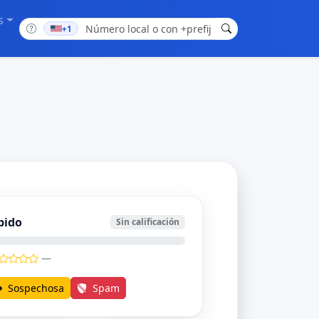
s
+1
bido
Sin calificación
—
Sospechosa
Spam